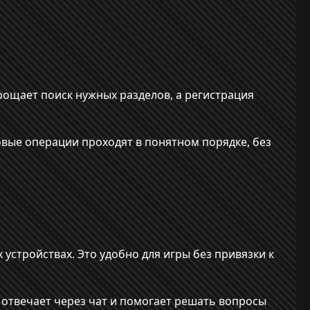
рощает поиск нужных разделов, а регистрация
ые операции проходят в понятном порядке, без
стройствах. Это удобно для игры без привязки к
 отвечает через чат и помогает решать вопросы