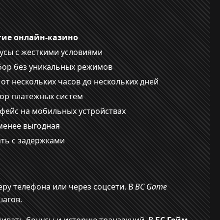
гие онлайн-казино
усы с жесткими условиями
бор без уникальных режимов
от нескольких часов до нескольких дней
ор платежных систем
рфейс на мобильных устройствах
менее выгодная
ть с задержками
меру телефона или через соцсети. В
BC Game
шагов.