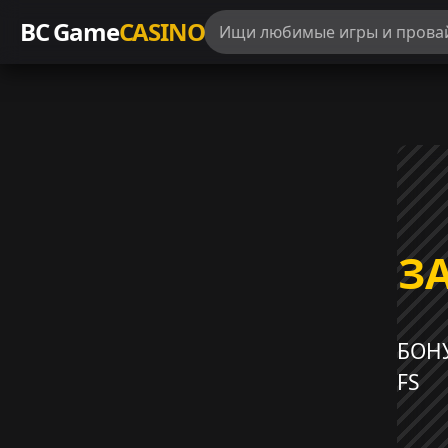
BC Game
CASINO
З
БОНУ
FS