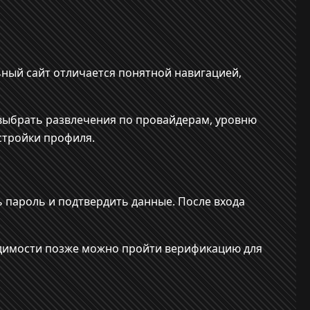
ьный сайт отличается понятной навигацией,
 выбрать развлечения по провайдерам, уровню
стройки профиля.
ь пароль и подтвердить данные. После входа
одимости позже можно пройти верификацию для