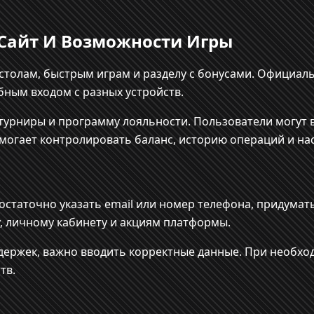
Сайт И Возможности Игры
в-столам, быстрым играм и разделу с бонусами. Официал
ным входом с разных устройств.
 турниры и программу лояльности. Пользователи могут
омогает контролировать баланс, историю операций и на
остаточно указать email или номер телефона, придумат
у, личному кабинету и акциям платформы.
держек, важно вводить корректные данные. При необх
тв.