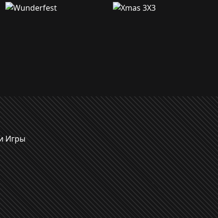
и Игры