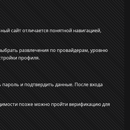
ьный сайт отличается понятной навигацией,
 выбрать развлечения по провайдерам, уровню
стройки профиля.
ь пароль и подтвердить данные. После входа
одимости позже можно пройти верификацию для