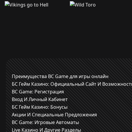
Преимущества BC Game для игры онлайн
БС Гейм Казино: Официальный Сайт И Возможност
BC Game: Регистрация
Вход И Личный Кабинет
БС Гейм Казино: Бонусы
Акции И Специальные Предложения
BC Game: Игровые Автоматы
Live Казино И Другие Разделы