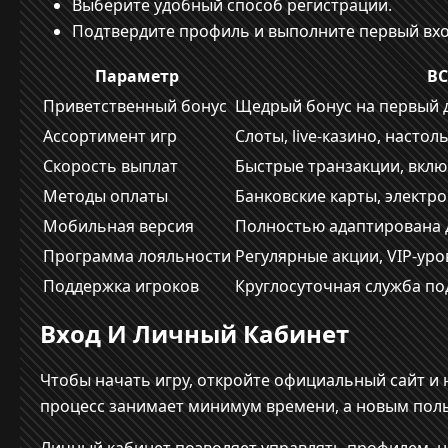
Выберите удобный способ регистрации.
Подтвердите профиль и выполните первый вхо
Параметр
BC
Приветственный бонус
Щедрый бонус на первый 
Ассортимент игр
Слоты, live-казино, насто
Скорость выплат
Быстрые транзакции, вкл
Методы оплаты
Банковские карты, электр
Мобильная версия
Полностью адаптирована 
Программа лояльности
Регулярные акции, VIP-ур
Поддержка игроков
Круглосуточная служба по
Вход И Личный Кабинет
Чтобы начать игру, откройте официальный сайт и
процесс занимает минимум времени, а новым поль