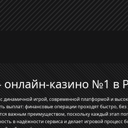
— онлайн-казино №1 в 
 с динамичной игрой, современной платформой и высок
сть выплат: финансовые операции проходят быстро, без
тся важным преимуществом, поскольку каждый этап поп
ность в надёжности сервиса и делает игровой процесс