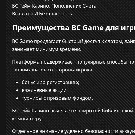
БС Гейм Казино: Пополнение Счета
Выплаты И Безопасность
Преимущества BC Game для игр
BC Game предлагает быстрый доступ к слотам, лай
занимает минимум времени.
Платформа поддерживает популярные способы поп
лишних шагов со стороны игрока.
бонусы за регистрацию;
ежедневные акции;
турниры с призовым фондом.
БС Гейм Казино выделяется широкой библиотекой п
компьютеру.
Отдельное внимание уделено безопасности аккаун