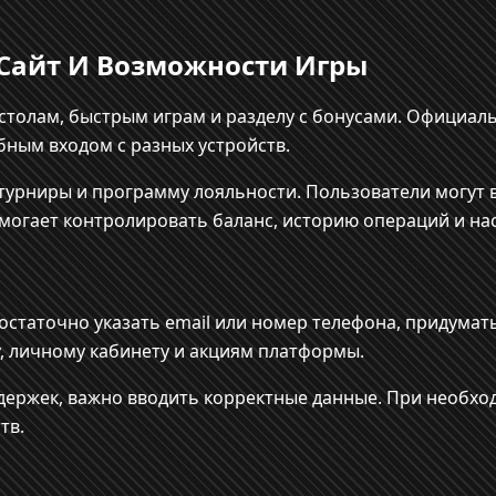
Сайт И Возможности Игры
в-столам, быстрым играм и разделу с бонусами. Официал
ным входом с разных устройств.
 турниры и программу лояльности. Пользователи могут
омогает контролировать баланс, историю операций и на
остаточно указать email или номер телефона, придумат
у, личному кабинету и акциям платформы.
держек, важно вводить корректные данные. При необх
тв.