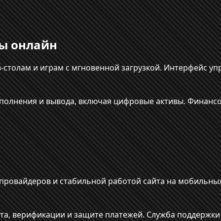
ы онлайн
в-столам и играм с мгновенной загрузкой. Интерфейс уп
олнения и вывода, включая цифровые активы. Финансов
ровайдеров и стабильной работой сайта на мобильных у
та, верификации и защите платежей. Служба поддержки