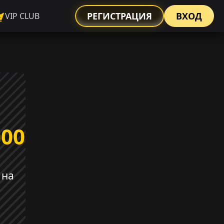
РЕГИСТРАЦИЯ
ВХОД
VIP CLUB
00
 на