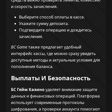
средств важно проверить лимиты, комиссию
и скорость зачисления.
Выберите способ оплаты в кассе.
Укажите сумму депозита.
Подтвердите операцию и дождитесь
зачисления.
BC Game
также предлагает удобный
интерфейс кассы, где можно сразу увидеть
доступные методы и актуальные условия для
пополнения баланса.
Выплаты И Безопасность
БС Гейм Казино
уделяет внимание защите
данных и финансовых операций. Платформа
использует современные протоколы
шифрования, а проверки аккаунта помогают