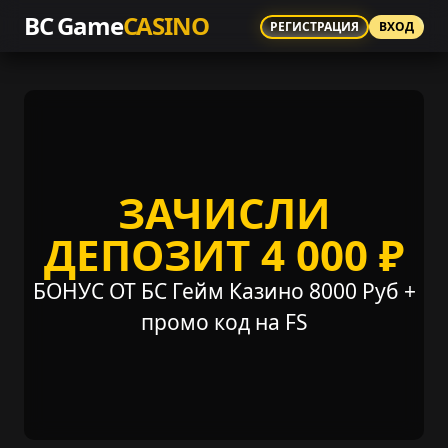
BC Game
CASINO
РЕГИСТРАЦИЯ
ВХОД
ЗАЧИСЛИ
ДЕПОЗИТ 4 000 ₽
БОНУС ОТ БС Гейм Казино 8000 Руб +
промо код на FS