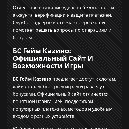
Отдельное внимание уделено безопасности
аккаунта, верификации и защите платежей.
Служба поддержки отвечает через чат и
помогает решать вопросы по операциям и
бонусам.
БС Гейм Казино:
Официальный Сайт И
Возможности Игры
БС Гейм Казино
предлагает доступ к слотам,
лайв-столам, быстрым играм и разделу с
бонусами. Официальный сайт отличается
понятной навигацией, поддержкой
популярных платёжных методов и удобным
входом с разных устройств.
BC Game
также включает акции для новых