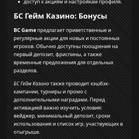
доступ к акциям и настройкам профиля.
БС Гейм Казино: Бонусы
BC Game
предлагает приветственные и
регулярные акции для новых и постоянных
игроков. Обычно доступны поощрения на
первый депозит, фриспины, а также
временные предложения для отдельных
разделов.
БС Гейм Казино
также проводит кэшбэк-
кампании, турниры и промо с
дополнительными наградами. Перед
активацией важно изучить условия:
вейджер, минимальный депозит, сроки
использования и список игр, участвующих в
отыгрыше.