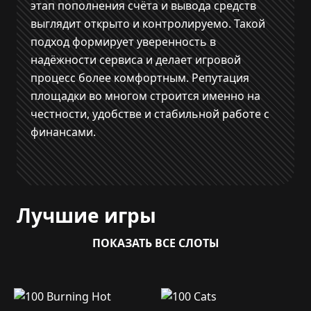
этап пополнения счёта и вывода средств
выглядит открыто и контролируемо. Такой
подход формирует уверенность в
надёжности сервиса и делает игровой
процесс более комфортным. Репутация
площадки во многом строится именно на
честности, удобстве и стабильной работе с
финансами.
Лучшие игры
ПОКАЗАТЬ ВСЕ СЛОТЫ