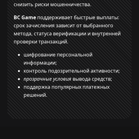
снизить риски мошенничества.
BC Game
поддерживает быстрые выплаты:
срок зачисления зависит от выбранного
метода, статуса верификации и внутренней
проверки транзакций.
шифрование персональной
информации;
контроль подозрительной активности;
прозрачные условия
вывода средств;
поддержка популярных платежных
решений.