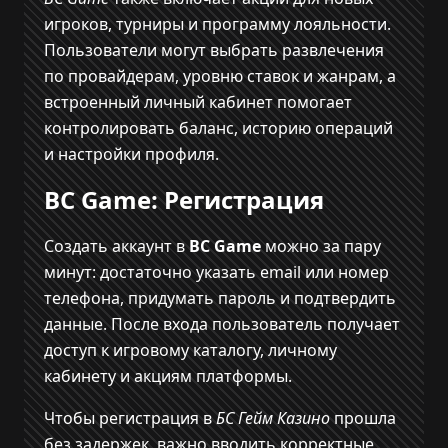
игроков, турниры и программу лояльности.
Пользователи могут выбрать развлечения
по провайдерам, уровню ставок и жанрам, а
встроенный личный кабинет помогает
контролировать баланс, историю операций
и настройки профиля.
BC Game: Регистрация
Создать аккаунт в
BC Game
можно за пару
минут: достаточно указать email или номер
телефона, придумать пароль и подтвердить
данные. После входа пользователь получает
доступ к игровому каталогу, личному
кабинету и акциям платформы.
Чтобы регистрация в
БС Гейм Казино
прошла
без задержек, важно вводить корректные