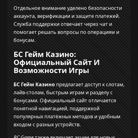
Отдельное внимание уделено безопасности
аккаунта, верификации и защите платежей.
Служба поддержки отвечает через чат и
помогает решать вопросы по операциям и
бонусам.
БС Гейм Казино:
Официальный Сайт И
Возможности Игры
БС Гейм Казино
предлагает доступ к слотам,
лайв-столам, быстрым играм и разделу с
бонусами. Официальный сайт отличается
понятной навигацией, поддержкой
популярных платёжных методов и удобным
входом с разных устройств.
BC Game
также включает акции для новых