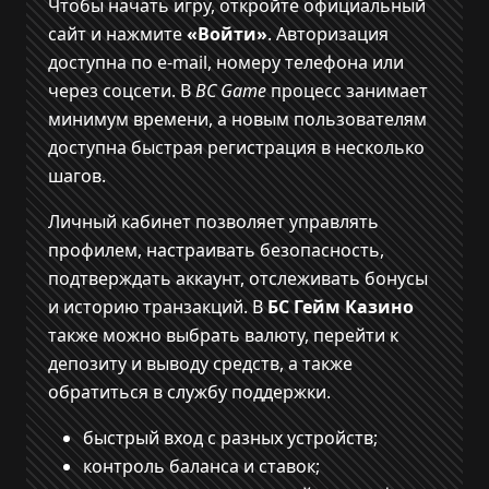
Чтобы начать игру, откройте официальный
сайт и нажмите
«Войти»
. Авторизация
доступна по e-mail, номеру телефона или
через соцсети. В
BC Game
процесс занимает
минимум времени, а новым пользователям
доступна быстрая регистрация в несколько
шагов.
Личный кабинет позволяет управлять
профилем, настраивать безопасность,
подтверждать аккаунт, отслеживать бонусы
и историю транзакций. В
БС Гейм Казино
также можно выбрать валюту, перейти к
депозиту и выводу средств, а также
обратиться в службу поддержки.
быстрый вход с разных устройств;
контроль баланса и ставок;