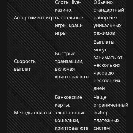
Слоты, live-
Обычно
казино,
стандартный
Ассортимент игр
настольные
набор без
игры, краш-
уникальных
игры
режимов
Выплаты
могут
Быстрые
занимать от
Скорость
транзакции,
нескольких
выплат
включая
часов до
криптовалюты
нескольких
дней
Банковские
Чаще
карты,
ограниченный
Методы оплаты
электронные
выбор
кошельки,
платежных
криптовалюта
систем