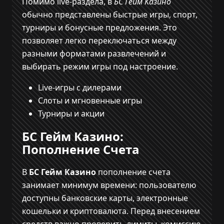
Помимо live-раздела, в
БС Гейм Казино
обычно представлены быстрые игры, спорт,
турниры и бонусные предложения. Это
позволяет легко переключаться между
разными форматами развлечений и
выбирать режим игры под настроение.
Live-игры с дилерами
Слоты и мгновенные игры
Турниры и акции
БС Гейм Казино:
Пополнение Счета
В
БС Гейм Казино
пополнение счета
занимает минимум времени: пользователю
доступны банковские карты, электронные
кошельки и криптовалюта. Перед внесением