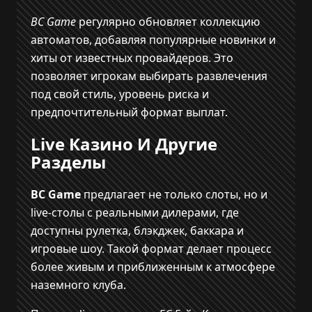
BC Game
регулярно обновляет коллекцию
автоматов, добавляя популярные новинки и
хиты от известных провайдеров. Это
позволяет игрокам выбирать развлечения
под свой стиль, уровень риска и
предпочтительный формат выплат.
Live Казино И Другие
Разделы
BC Game
предлагает не только слоты, но и
live-столы с реальными дилерами, где
доступны рулетка, блэкджек, баккара и
игровые шоу. Такой формат делает процесс
более живым и приближенным к атмосфере
наземного клуба.