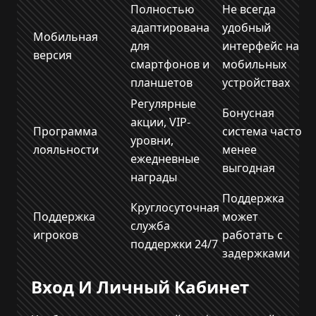
Полностью
Не всегда
адаптирована
удобный
Мобильная
для
интерфейс на
версия
смартфонов и
мобильных
планшетов
устройствах
Регулярные
Бонусная
акции, VIP-
Программа
система часто
уровни,
лояльности
менее
ежедневные
выгодная
награды
Поддержка
Круглосуточная
Поддержка
может
служба
игроков
работать с
поддержки 24/7
задержками
Вход И Личный Кабинет