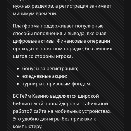
нужных разделов, а регистрация занимает
минимум времени.
Платформа поддерживает популярные
способы пополнения и вывода, включая
цифровые активы. Финансовые операции
проходят в понятном порядке, без лишних
шагов со стороны игрока.
бонусы за регистрацию;
ежедневные акции;
турниры с призовым фондом.
БС Гейм Казино выделяется широкой
библиотекой провайдеров и стабильной
работой сайта на мобильных устройствах.
Это удобно для игры без привязки к
компьютеру.