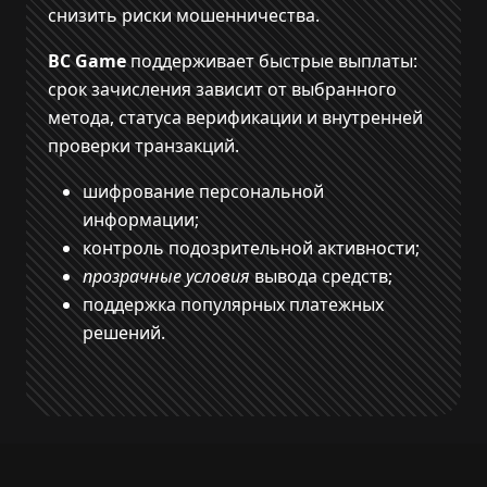
снизить риски мошенничества.
BC Game
поддерживает быстрые выплаты:
срок зачисления зависит от выбранного
метода, статуса верификации и внутренней
проверки транзакций.
шифрование персональной
информации;
контроль подозрительной активности;
прозрачные условия
вывода средств;
поддержка популярных платежных
решений.