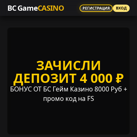
BC Game
CASINO
РЕГИСТРАЦИЯ
ВХОД
ЗАЧИСЛИ
ДЕПОЗИТ 4 000 ₽
БОНУС ОТ БС Гейм Казино 8000 Руб +
промо код на FS