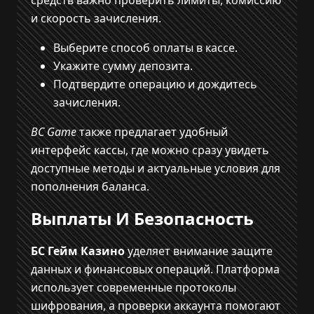
средств важно проверить лимиты, комиссию
и скорость зачисления.
Выберите способ оплаты в кассе.
Укажите сумму депозита.
Подтвердите операцию и дождитесь
зачисления.
BC Game
также предлагает удобный
интерфейс кассы, где можно сразу увидеть
доступные методы и актуальные условия для
пополнения баланса.
Выплаты И Безопасность
БС Гейм Казино
уделяет внимание защите
данных и финансовых операций. Платформа
использует современные протоколы
шифрования, а проверки аккаунта помогают