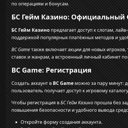
по операциям и бонусам.
БС Гейм Казино: Официальный 
БС Гейм Казино
предлагает доступ к слотам, лай
поддержкой популярных платёжных методов и удоб
BC Game
также включает акции для новых игроков,
ставок и жанрам, а встроенный личный кабинет п
BC Game: Регистрация
Создать аккаунт в
BC Game
можно за пару минут: д
пользователь получает доступ к игровому каталог
Чтобы регистрация в
БС Гейм Казино
прошла без за
повышения безопасности и удобного вывода средс
Откройте форму создания аккаунта.