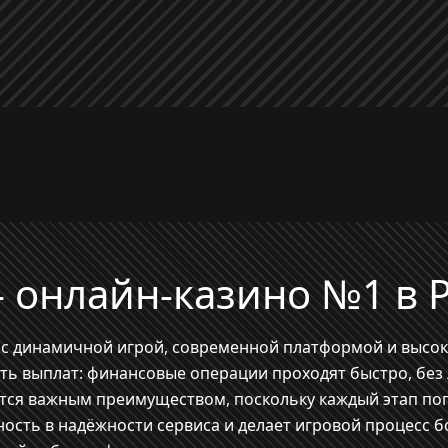
— онлайн-казино №1 в 
 с динамичной игрой, современной платформой и высок
сть выплат: финансовые операции проходят быстро, без
тся важным преимуществом, поскольку каждый этап поп
ность в надёжности сервиса и делает игровой процесс