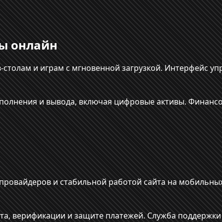
ы онлайн
в-столам и играм с мгновенной загрузкой. Интерфейс уп
олнения и вывода, включая цифровые активы. Финансов
ровайдеров и стабильной работой сайта на мобильных у
та, верификации и защите платежей. Служба поддержки