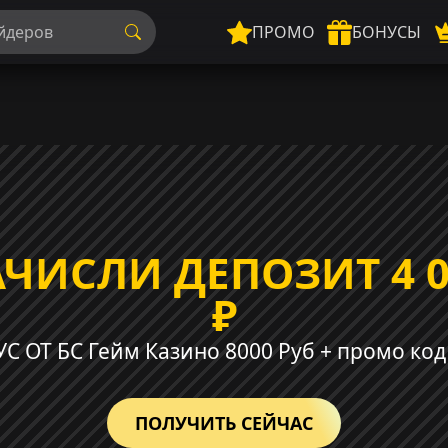
ПРОМО
БОНУСЫ
АЧИСЛИ ДЕПОЗИТ 4 0
₽
С ОТ БС Гейм Казино 8000 Руб + промо код
ПОЛУЧИТЬ СЕЙЧАС