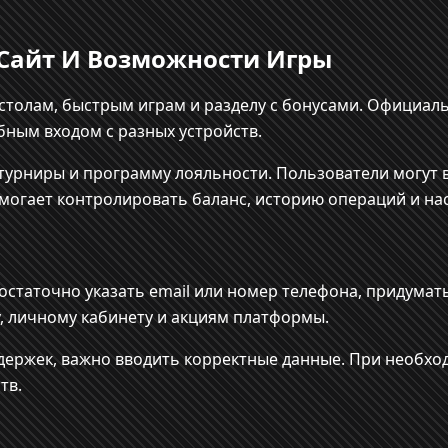
Сайт И Возможности Игры
в-столам, быстрым играм и разделу с бонусами. Официал
ным входом с разных устройств.
 турниры и программу лояльности. Пользователи могут
омогает контролировать баланс, историю операций и на
остаточно указать email или номер телефона, придумат
у, личному кабинету и акциям платформы.
держек, важно вводить корректные данные. При необх
тв.