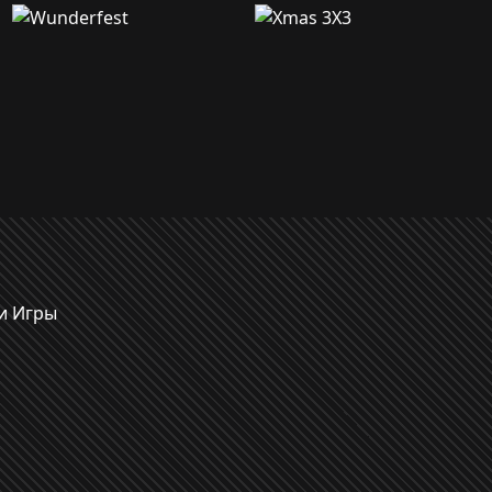
и Игры