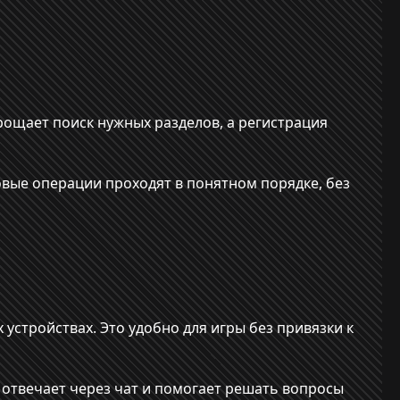
рощает поиск нужных разделов, а регистрация
ые операции проходят в понятном порядке, без
стройствах. Это удобно для игры без привязки к
 отвечает через чат и помогает решать вопросы