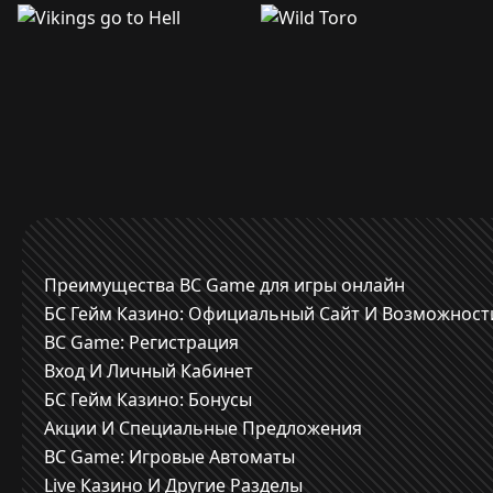
Преимущества BC Game для игры онлайн
БС Гейм Казино: Официальный Сайт И Возможност
BC Game: Регистрация
Вход И Личный Кабинет
БС Гейм Казино: Бонусы
Акции И Специальные Предложения
BC Game: Игровые Автоматы
Live Казино И Другие Разделы