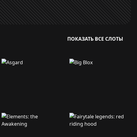
ПОКАЗАТЬ ВСЕ СЛОТЫ