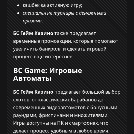
кэшбэк за активную игру;
специальные турниры с денежными
призами
.
БС Гейм Казино
также предлагает
временные промоакции, которые помогают
увеличить банкролл и сделать игровой
процесс еще интереснее.
BC Game: Игровые
Автоматы
БС Гейм Казино
предлагает большой выбор
слотов: от классических барабанов до
современных видеоавтоматов с бонусными
раундами, фриспинами и множителями.
Игры доступны на ПК и смартфонах, что
делает процесс удобным в любое время.