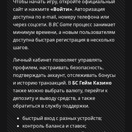
Чтобы начать игру, откройте официальный
сайт и нажмите
«Войти»
. Авторизация
доступна по e-mail, номеру телефона или
через соцсети. В
BC Game
процесс занимает
минимум времени, а новым пользователям
доступна быстрая регистрация в несколько
шагов.
Личный кабинет позволяет управлять
профилем, настраивать безопасность,
подтверждать аккаунт, отслеживать бонусы
и историю транзакций. В
БС Гейм Казино
также можно выбрать валюту, перейти к
депозиту и выводу средств, а также
обратиться в службу поддержки.
быстрый вход с разных устройств;
контроль баланса и ставок;