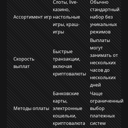
Слоты, live-
Обычно
казино,
стандартный
Ассортимент игр
настольные
набор без
игры, краш-
уникальных
игры
режимов
Выплаты
могут
Быстрые
занимать от
Скорость
транзакции,
нескольких
выплат
включая
часов до
криптовалюты
нескольких
дней
Банковские
Чаще
карты,
ограниченный
Методы оплаты
электронные
выбор
кошельки,
платежных
криптовалюта
систем