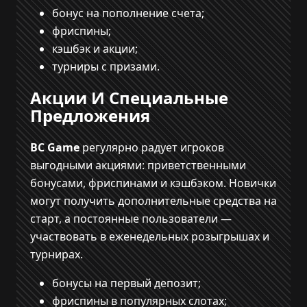
бонус на пополнение счета;
фриспины;
кэшбэк и акции;
турниры с призами.
Акции И Специальные
Предложения
BC Game
регулярно радует игроков
выгодными акциями: приветственными
бонусами, фриспинами и кэшбэком. Новички
могут получить дополнительные средства на
старт, а постоянные пользователи —
участвовать в еженедельных розыгрышах и
турнирах.
бонусы на первый депозит;
фриспины в популярных слотах;