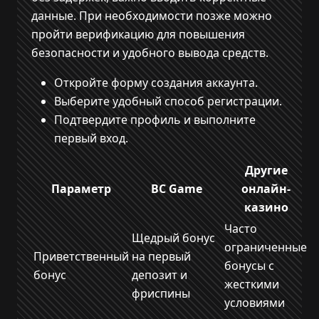
данные. При необходимости позже можно
пройти верификацию для повышения
безопасности и удобного вывода средств.
Откройте форму создания аккаунта.
Выберите удобный способ регистрации.
Подтвердите профиль и выполните
первый вход.
Другие
Параметр
BC Game
онлайн-
казино
Часто
Щедрый бонус
ограниченные
Приветственный
на первый
бонусы с
бонус
депозит и
жесткими
фриспины
условиями