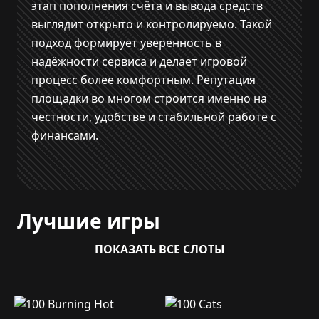
этап пополнения счёта и вывода средств
выглядит открыто и контролируемо. Такой
подход формирует уверенность в
надёжности сервиса и делает игровой
процесс более комфортным. Репутация
площадки во многом строится именно на
честности, удобстве и стабильной работе с
финансами.
Лучшие игры
ПОКАЗАТЬ ВСЕ СЛОТЫ