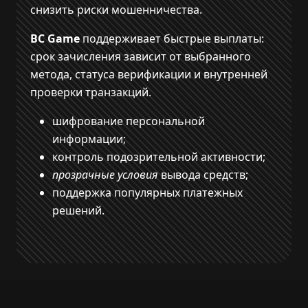
снизить риски мошенничества.
BC Game
поддерживает быстрые выплаты:
срок зачисления зависит от выбранного
метода, статуса верификации и внутренней
проверки транзакций.
шифрование персональной
информации;
контроль подозрительной активности;
прозрачные условия
вывода средств;
поддержка популярных платежных
решений.