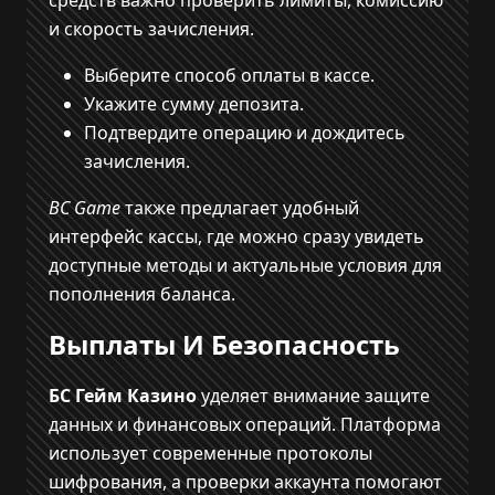
средств важно проверить лимиты, комиссию
и скорость зачисления.
Выберите способ оплаты в кассе.
Укажите сумму депозита.
Подтвердите операцию и дождитесь
зачисления.
BC Game
также предлагает удобный
интерфейс кассы, где можно сразу увидеть
доступные методы и актуальные условия для
пополнения баланса.
Выплаты И Безопасность
БС Гейм Казино
уделяет внимание защите
данных и финансовых операций. Платформа
использует современные протоколы
шифрования, а проверки аккаунта помогают