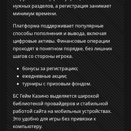
нужных разделов, а регистрация занимает
минимум времени.
Платформа поддерживает популярные
способы пополнения и вывода, включая
цифровые активы. Финансовые операции
проходят в понятном порядке, без лишних
шагов со стороны игрока.
бонусы за регистрацию;
ежедневные акции;
турниры с призовым фондом.
БС Гейм Казино выделяется широкой
библиотекой провайдеров и стабильной
работой сайта на мобильных устройствах.
Это удобно для игры без привязки к
компьютеру.