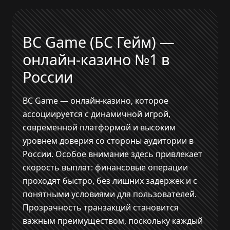
BC Game (БС Гейм) —
онлайн-казино №1 в
России
BC Game — онлайн-казино, которое
ассоциируется с динамичной игрой,
современной платформой и высоким
уровнем доверия со стороны аудитории в
России. Особое внимание здесь привлекает
скорость выплат: финансовые операции
проходят быстро, без лишних задержек и с
понятными условиями для пользователей.
Прозрачность транзакций становится
важным преимуществом, поскольку каждый