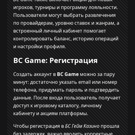
игроков, турниры и программу лояльности.
Пользователи могут выбрать развлечения
по провайдерам, уровню ставок и жанрам, а
встроенный личный кабинет помогает
контролировать баланс, историю операций
и настройки профиля.
BC Game: Регистрация
Создать аккаунт в
BC Game
можно за пару
минут: достаточно указать email или номер
телефона, придумать пароль и подтвердить
данные. После входа пользователь получает
доступ к игровому каталогу, личному
кабинету и акциям платформы.
Чтобы регистрация в
БС Гейм Казино
прошла
без задержек, важно вводить корректные