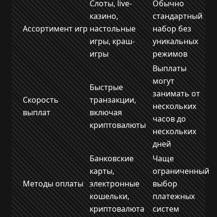
Слоты, live-
Обычно
казино,
стандартный
Ассортимент игр
настольные
набор без
игры, краш-
уникальных
игры
режимов
Выплаты
могут
Быстрые
занимать от
Скорость
транзакции,
нескольких
выплат
включая
часов до
криптовалюты
нескольких
дней
Банковские
Чаще
карты,
ограниченный
Методы оплаты
электронные
выбор
кошельки,
платежных
криптовалюта
систем