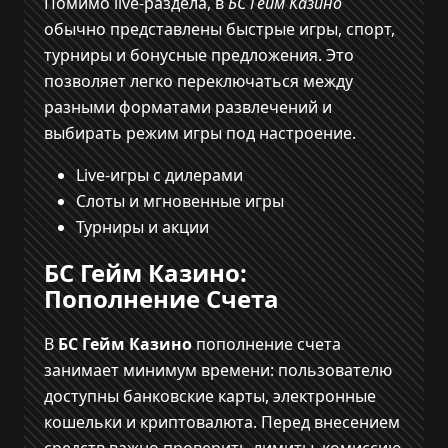
Помимо live-раздела, в
БС Гейм Казино
обычно представлены быстрые игры, спорт,
турниры и бонусные предложения. Это
позволяет легко переключаться между
разными форматами развлечений и
выбирать режим игры под настроение.
Live-игры с дилерами
Слоты и мгновенные игры
Турниры и акции
БС Гейм Казино:
Пополнение Счета
В
БС Гейм Казино
пополнение счета
занимает минимум времени: пользователю
доступны банковские карты, электронные
кошельки и криптовалюта. Перед внесением