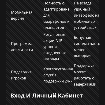
Полностью
Не всегда
адаптирована
удобный
Мобильная
для
интерфейс на
версия
смартфонов и
мобильных
планшетов
устройствах
Регулярные
Бонусная
акции, VIP-
Программа
система часто
уровни,
лояльности
менее
ежедневные
выгодная
награды
Поддержка
Круглосуточная
Поддержка
может
служба
игроков
работать с
поддержки 24/7
задержками
Вход И Личный Кабинет